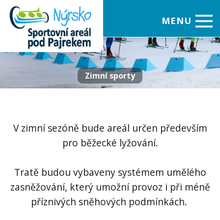
MENU
Úvod
O areálu
Zimní sporty
Zimní sporty
Letní sporty
V zimní sezóně bude areál určen především
Zimní olympiáda
dětí a mládeže
pro běžecké lyžování.
Foto
Video
Tratě budou vybaveny systémem umělého
zasněžování, který umožní provoz i při méně
Kontakty
příznivých sněhových podmínkách.