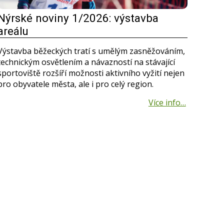
Nýrské noviny 1/2026: výstavba
areálu
Výstavba běžeckých tratí s umělým zasněžováním,
technickým osvětlením a návazností na stávající
sportoviště rozšíří možnosti aktivního vyžití nejen
pro obyvatele města, ale i pro celý region.