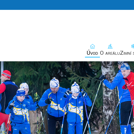
Úvod
O areálu
Zimní 