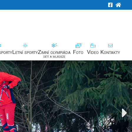
sporty
Letní sporty
Zimní olympiáda
Foto
Video
Kontakty
dětí a mládeže